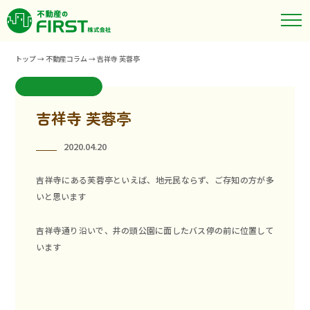
トップ
→
不動産コラム
→
吉祥寺 芙蓉亭
吉祥寺 芙蓉亭
2020.04.20
吉祥寺にある
芙蓉亭
といえば、地元民ならず、ご存知の方が多
いと思います
吉祥寺通り沿いで、井の頭公園に面したバス停の前に位置して
います