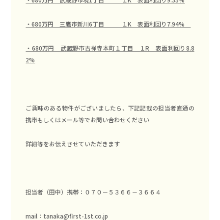
・680万円 三鷹市新川6丁目 １K 表面利回り7.94%
・680万円 武蔵野市吉祥寺本町１丁目 １R 表面利回り8.8
2%
ご興味のある物件がございましたら、下記記載の担当者直通の
携帯もしくはメール等でお問い合わせください
詳細等をお伝えさせていただきます
担当者（田中）携帯：０７０－５３６６－３６６４
mail：
tanaka@first-1st.co.jp